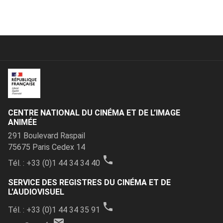
CENTRE NATIONAL DU CINÉMA ET DE L’IMAGE
ANIMÉE
291 Boulevard Raspail
75675 Paris Cedex 14
local_phone
Tél. : +33 (0)1 44 34 34 40
SERVICE DES REGISTRES DU CINÉMA ET DE
L'AUDIOVISUEL
local_phone
Tél. : +33 (0)1 44 34 35 91
email